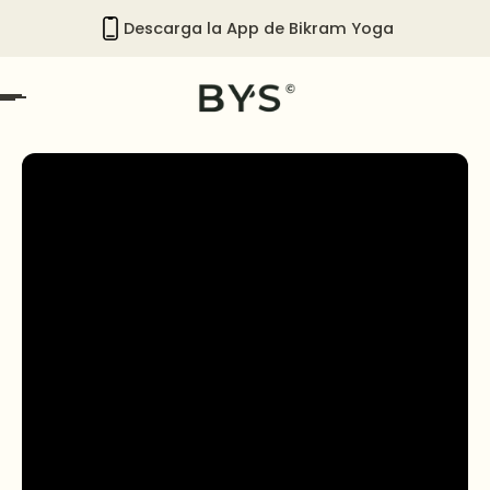
Descarga la App de Bikram Yoga
p to content